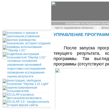
программа исследования функ
часто задаваемые вопросы
фору
популярно о зрении и
УПРАВЛЕНИЕ ПРОГРАМ
зрительном утомлении
краткое руководство,
назначение, история создания
После запуска програм
примеры использования
"Окуляр 1.01"
текущего результата, 
подробная инструкция
пользователя "Окуляр 1.01"
программы. Так выгля
основные положения
программы (отсутствуют ре
управление программой
подготовка к исследованию
проведение исследования
оценка результата
регистрация, свободное
получение "Окуляр 1.01 Light"
зарегистрированным
пользователям
OCULAR в космосе,
фотоальбом космонавта
OCULAR 3.0 - профессионалу
(старая версия сайта)