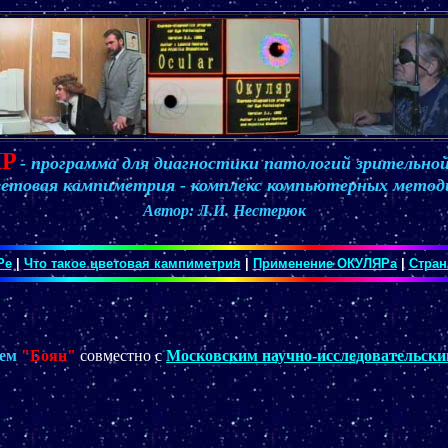
ЯР
- программа для диагностики патологий зрительно
етовая кампиметрия - комплекс компьютерных метод
Автор: Л.И. Нестерюк
Ре
|
Что такое цветовая кампиметрия
|
Применение ОКУЛЯРа
|
Стран
ием
"Боян"
совместно с
Московским научно-исследовательским