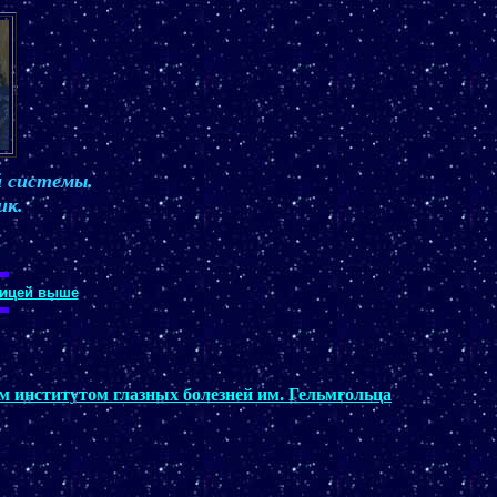
й системы.
ик.
ицей выше
 институтом глазных болезней им. Гельмгольца