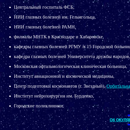
Центральный госпиталь ФСБ,
НИИ глазных болезней им. Гельмгольца,
НИИ глазных болезней РАМН,
филиалы МНТК в Краснодаре и Хабаровске,
кафедры глазных болезней РГМУ /в 15 Городской больниц
кафедра глазных болезней Университета дружбы народов
Московская офтальмологическая клиническая больница,
Институт авиационной и космической медицины,
Центр подготовки космонавтов (г. Звездный),
Орбитальна
Институт нейрохирургии им. Бурденко,
Городские поликлиники.
Об ОКУЛЯ