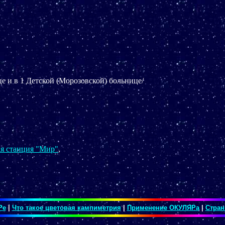
е и в 1 Детской (Морозовской) больнице/
,
я станция "Мир"
,
Ре
|
Что такое цветовая кампиметрия
|
Применение ОКУЛЯРа
|
Стран