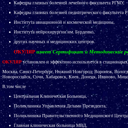
Кафедры глазных болезней лечебного факультета РГМУ,
Кафедры глазных болезней педиатрического факультета 
Института авиационной и космической медицины,
Института нейрохирургии им. Бурденко,
других научных и медицинских центров.
ОКУЛЯР
имеет Сертификат и Методические ре
ОКУЛЯР
установлен и эффектино используется в стационарах
Москва, Санкт-Петербург, Нижний Новгород, Воронеж, Вологда
Новороссийск, Сочи, Хабаровск, Киев, Донецк, Иваново, Минск
В том числе
Центральная Клиническая Больница,
Поликлиника Управления Делами Президента,
Поликлиника Правительственного Медицинского Центра
Главная клиническая больница МВД,